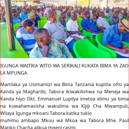
IGUNGA WAITIKA WITO WA SERIKALI KUKATA BIMA YA ZAO
LA MPUNGA
Mamlaka ya Usimamizi wa Bima Tanzania kupitia ofisi ya
Kanda ya Magharibi, Tabora ikiwakilishwa na Meneja wa
Kanda hiyo Dkt. Emmanuel Lupilya imetoa elimu ya bima
na kuwahamasisha wakulima wa Kijiji Cha Mwampuli,
Wilaya Igunga mkoani Tabora katika tukio
muhimu ambapo Mkuu wa Mkoa wa Tabora Mhe. Paul
Matiko Chacha alikua mgeni rasmi.