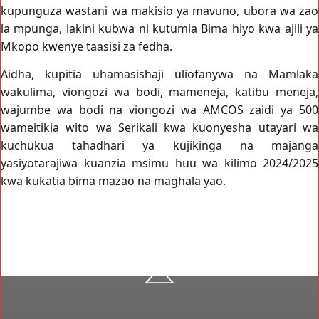
kupunguza wastani wa makisio ya mavuno, ubora wa zao
la mpunga, lakini kubwa ni kutumia Bima hiyo kwa ajili ya
Mkopo kwenye taasisi za fedha.
Aidha, kupitia uhamasishaji uliofanywa na Mamlaka
wakulima, viongozi wa bodi, mameneja, katibu meneja,
wajumbe wa bodi na viongozi wa AMCOS zaidi ya 500
wameitikia wito wa Serikali kwa kuonyesha utayari wa
kuchukua tahadhari ya kujikinga na majanga
yasiyotarajiwa kuanzia msimu huu wa kilimo 2024/2025
kwa kukatia bima mazao na maghala yao.