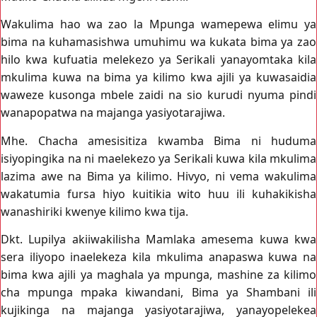
Wakulima hao wa zao la Mpunga wamepewa elimu ya
bima na kuhamasishwa umuhimu wa kukata bima ya zao
hilo kwa kufuatia melekezo ya Serikali yanayomtaka kila
mkulima kuwa na bima ya kilimo kwa ajili ya kuwasaidia
waweze kusonga mbele zaidi na sio kurudi nyuma pindi
wanapopatwa na majanga yasiyotarajiwa.
Mhe. Chacha amesisitiza kwamba Bima ni huduma
isiyopingika na ni maelekezo ya Serikali kuwa kila mkulima
lazima awe na Bima ya kilimo. Hivyo, ni vema wakulima
wakatumia fursa hiyo kuitikia wito huu ili kuhakikisha
wanashiriki kwenye kilimo kwa tija.
Dkt. Lupilya akiiwakilisha Mamlaka amesema kuwa kwa
sera iliyopo inaelekeza kila mkulima anapaswa kuwa na
bima kwa ajili ya maghala ya mpunga, mashine za kilimo
cha mpunga mpaka kiwandani, Bima ya Shambani ili
kujikinga na majanga yasiyotarajiwa, yanayopelekea